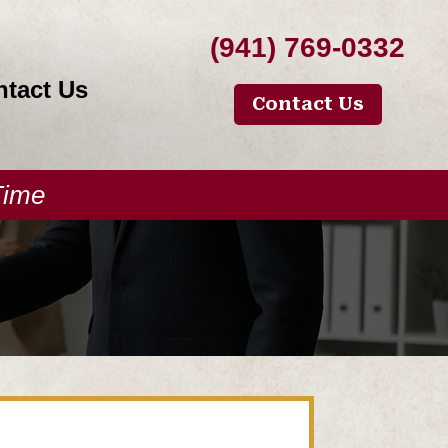
(941) 769-0332
ntact Us
Contact Us
Time