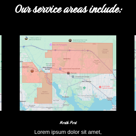
Our service areas include:
North Port
Lorem ipsum dolor sit amet,