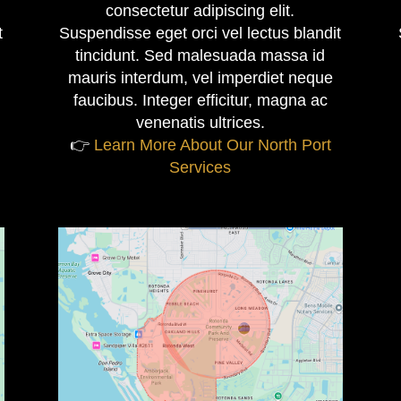
consectetur adipiscing elit.
t
Suspendisse eget orci vel lectus blandit
tincidunt. Sed malesuada massa id
mauris interdum, vel imperdiet neque
faucibus. Integer efficitur, magna ac
venenatis ultrices.
👉
Learn More About Our North Port
Services