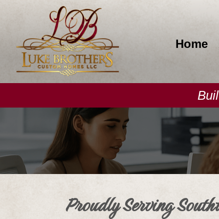
Home
Bui
Proudly Serving South