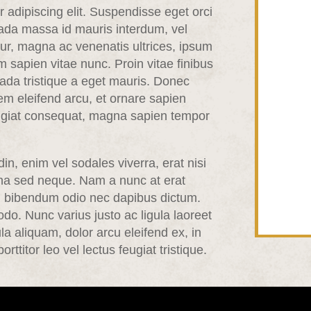
 adipiscing elit. Suspendisse eget orci
uada massa id mauris interdum, vel
itur, magna ac venenatis ultrices, ipsum
 sapien vitae nunc. Proin vitae finibus
ada tristique a eget mauris. Donec
rem eleifend arcu, et ornare sapien
feugiat consequat, magna sapien tempor
in, enim vel sodales viverra, erat nisi
a sed neque. Nam a nunc at erat
am bibendum odio nec dapibus dictum.
do. Nunc varius justo ac ligula laoreet
la aliquam, dolor arcu eleifend ex, in
rttitor leo vel lectus feugiat tristique.