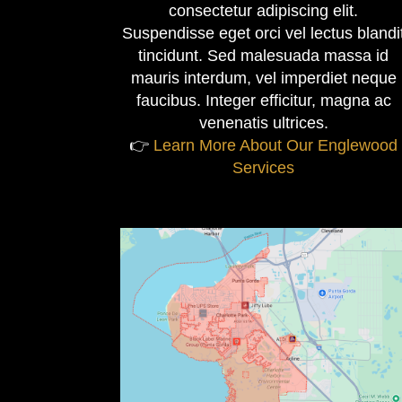
consectetur adipiscing elit.
Suspendisse eget orci vel lectus blandi
tincidunt. Sed malesuada massa id
mauris interdum, vel imperdiet neque
faucibus. Integer efficitur, magna ac
venenatis ultrices.
👉
Learn More About Our Englewood
Services