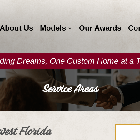
About Us
Models
Our Awards
Co
lding Dreams, One Custom Home at a 
Service Areas
west Florida