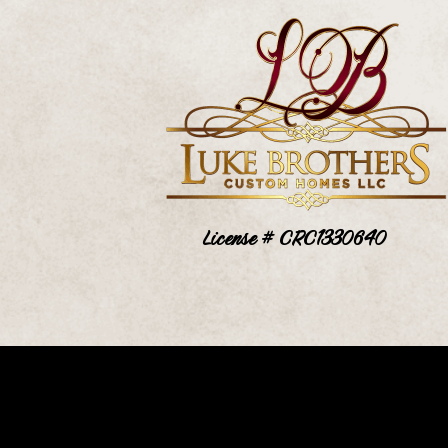
License # CRC1330640