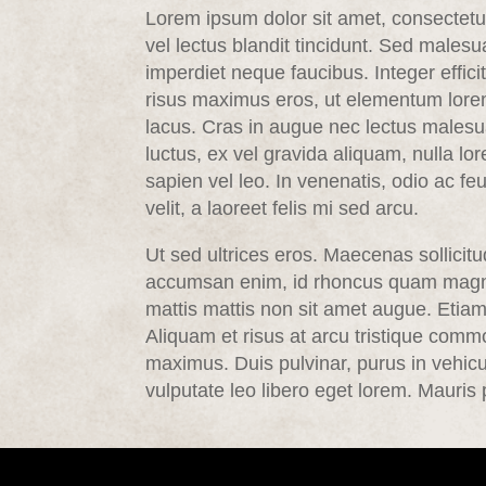
Lorem ipsum dolor sit amet, consectetur
vel lectus blandit tincidunt. Sed males
imperdiet neque faucibus. Integer effic
risus maximus eros, ut elementum lorem
lacus. Cras in augue nec lectus malesu
luctus, ex vel gravida aliquam, nulla lo
sapien vel leo. In venenatis, odio ac 
velit, a laoreet felis mi sed arcu.
Ut sed ultrices eros. Maecenas sollicitud
accumsan enim, id rhoncus quam magn
mattis mattis non sit amet augue. Eti
Aliquam et risus at arcu tristique commo
maximus. Duis pulvinar, purus in vehicu
vulputate leo libero eget lorem. Mauris po